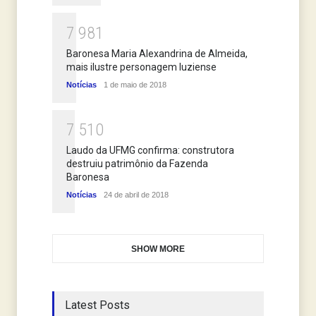
7
9
8
1
Baronesa Maria Alexandrina de Almeida,
mais ilustre personagem luziense
Notícias
1 de maio de 2018
7
5
1
0
Laudo da UFMG confirma: construtora
destruiu patrimônio da Fazenda
Baronesa
Notícias
24 de abril de 2018
SHOW MORE
Latest Posts