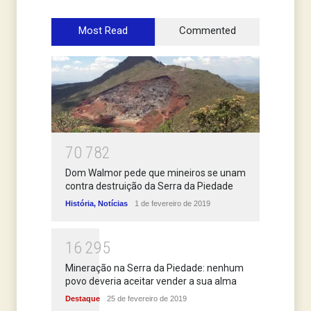
Most Read
Commented
7
0
7
8
2
Dom Walmor pede que mineiros se unam
contra destruição da Serra da Piedade
História
,
Notícias
1 de fevereiro de 2019
1
6
2
9
5
Mineração na Serra da Piedade: nenhum
povo deveria aceitar vender a sua alma
Destaque
25 de fevereiro de 2019