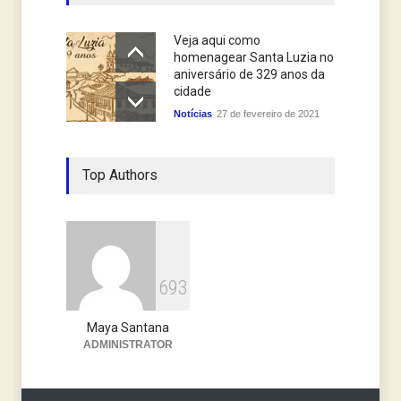
Veja aqui como
homenagear Santa Luzia no
aniversário de 329 anos da
cidade
Notícias
27 de fevereiro de 2021
Top Authors
6
9
3
Maya Santana
ADMINISTRATOR