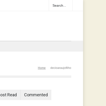
Home
decioaraujofilho
ost Read
Commented