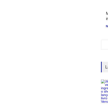
M
i
N
L