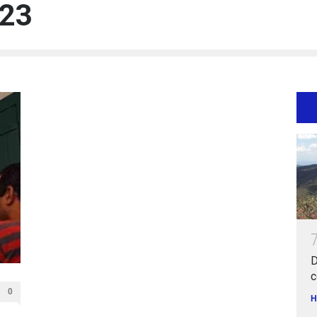
23
D
c
0
H