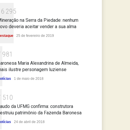
1
6
2
9
5
ineração na Serra da Piedade: nenhum
ovo deveria aceitar vender a sua alma
estaque
25 de fevereiro de 2019
7
9
8
1
aronesa Maria Alexandrina de Almeida,
ais ilustre personagem luziense
otícias
1 de maio de 2018
7
5
1
0
audo da UFMG confirma: construtora
estruiu patrimônio da Fazenda Baronesa
otícias
24 de abril de 2018