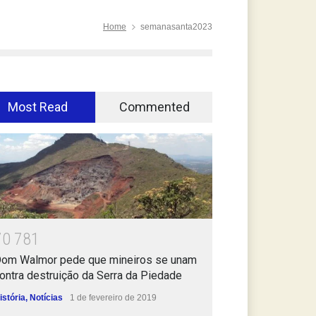
Home
semanasanta2023
Most Read
Commented
7
0
7
8
1
om Walmor pede que mineiros se unam
ontra destruição da Serra da Piedade
istória
,
Notícias
1 de fevereiro de 2019