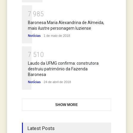
7
9
8
5
Baronesa Maria Alexandrina de Almeida,
mais ilustre personagem luziense
Notícias
1 de maio de 2018
7
5
1
0
Laudo da UFMG confirma: construtora
destruiu patrimônio da Fazenda
Baronesa
Notícias
24 de abril de 2018
SHOW MORE
Latest Posts