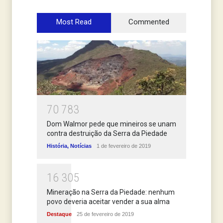
Most Read
Commented
7
0
7
8
3
Dom Walmor pede que mineiros se unam
contra destruição da Serra da Piedade
História
,
Notícias
1 de fevereiro de 2019
1
6
3
0
5
Mineração na Serra da Piedade: nenhum
povo deveria aceitar vender a sua alma
Destaque
25 de fevereiro de 2019