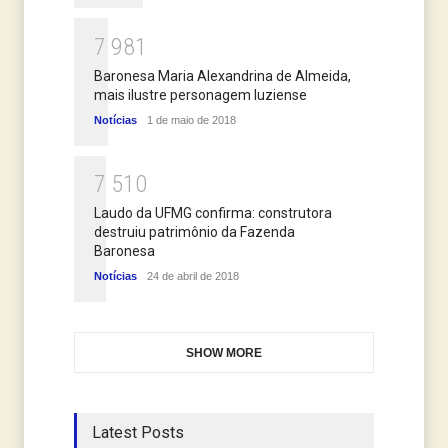
7
9
8
1
Baronesa Maria Alexandrina de Almeida,
mais ilustre personagem luziense
Notícias
1 de maio de 2018
7
5
1
0
Laudo da UFMG confirma: construtora
destruiu patrimônio da Fazenda
Baronesa
Notícias
24 de abril de 2018
SHOW MORE
Latest Posts