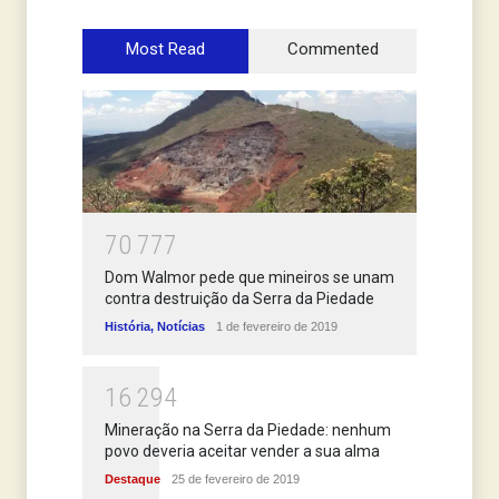
Most Read
Commented
7
0
7
7
7
Dom Walmor pede que mineiros se unam
contra destruição da Serra da Piedade
História
,
Notícias
1 de fevereiro de 2019
1
6
2
9
4
Mineração na Serra da Piedade: nenhum
povo deveria aceitar vender a sua alma
Destaque
25 de fevereiro de 2019