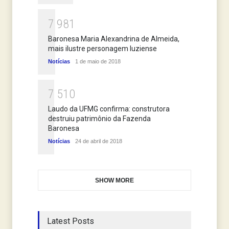
7
9
8
1
Baronesa Maria Alexandrina de Almeida,
mais ilustre personagem luziense
Notícias
1 de maio de 2018
7
5
1
0
Laudo da UFMG confirma: construtora
destruiu patrimônio da Fazenda
Baronesa
Notícias
24 de abril de 2018
SHOW MORE
Latest Posts