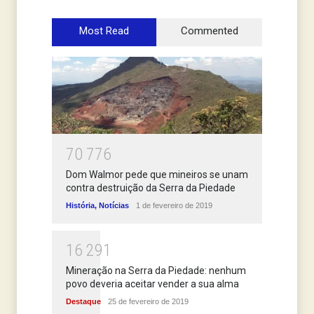
Most Read
Commented
7
0
7
7
6
Dom Walmor pede que mineiros se unam
contra destruição da Serra da Piedade
História
,
Notícias
1 de fevereiro de 2019
1
6
2
9
1
Mineração na Serra da Piedade: nenhum
povo deveria aceitar vender a sua alma
Destaque
25 de fevereiro de 2019