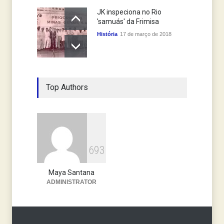
JK inspeciona no Rio
'samuás' da Frimisa
História
17 de março de 2018
Top Authors
6
9
3
Maya Santana
ADMINISTRATOR