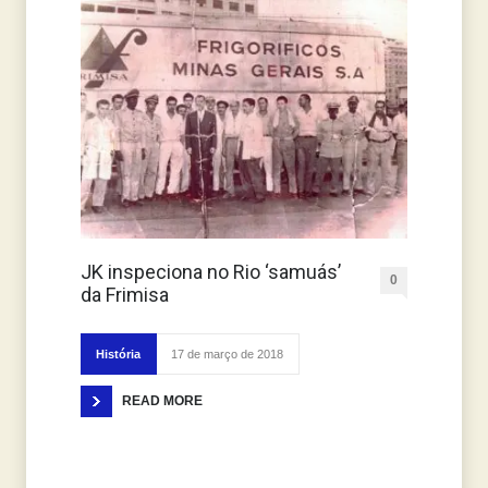
JK inspeciona no Rio ‘samuás’
0
da Frimisa
História
17 de março de 2018
READ MORE