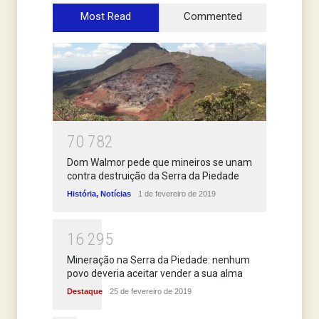
Most Read
Commented
7
0
7
8
2
Dom Walmor pede que mineiros se unam
contra destruição da Serra da Piedade
História
,
Notícias
1 de fevereiro de 2019
1
6
2
9
5
Mineração na Serra da Piedade: nenhum
povo deveria aceitar vender a sua alma
Destaque
25 de fevereiro de 2019