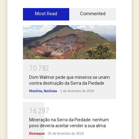
Most Read
Commented
7
0
7
8
2
Dom Walmor pede que mineiros se unam
contra destruição da Serra da Piedade
História
,
Notícias
1 de fevereiro de 2019
1
6
2
9
7
Mineração na Serra da Piedade: nenhum
povo deveria aceitar vender a sua alma
Destaque
25 de fevereiro de 2019