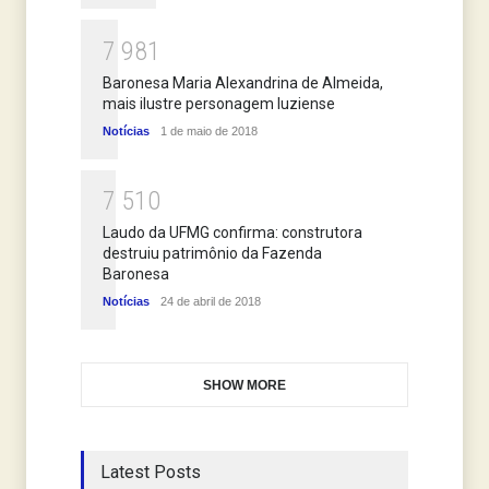
7
9
8
1
Baronesa Maria Alexandrina de Almeida,
mais ilustre personagem luziense
Notícias
1 de maio de 2018
7
5
1
0
Laudo da UFMG confirma: construtora
destruiu patrimônio da Fazenda
Baronesa
Notícias
24 de abril de 2018
SHOW MORE
Latest Posts