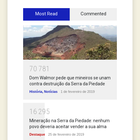
Most Read
Commented
7
0
7
8
1
Dom Walmor pede que mineiros se unam
contra destruição da Serra da Piedade
História
,
Notícias
1 de fevereiro de 2019
1
6
2
9
5
Mineração na Serra da Piedade: nenhum
povo deveria aceitar vender a sua alma
Destaque
25 de fevereiro de 2019