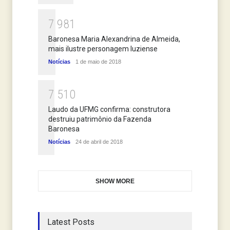
7
9
8
1
Baronesa Maria Alexandrina de Almeida,
mais ilustre personagem luziense
Notícias
1 de maio de 2018
7
5
1
0
Laudo da UFMG confirma: construtora
destruiu patrimônio da Fazenda
Baronesa
Notícias
24 de abril de 2018
SHOW MORE
Latest Posts