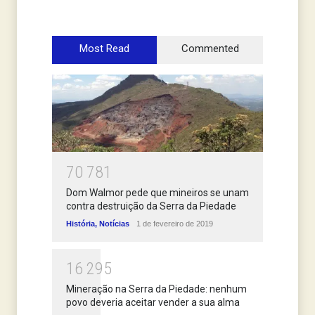
Most Read
Commented
7
0
7
8
1
Dom Walmor pede que mineiros se unam
contra destruição da Serra da Piedade
História
,
Notícias
1 de fevereiro de 2019
1
6
2
9
5
Mineração na Serra da Piedade: nenhum
povo deveria aceitar vender a sua alma