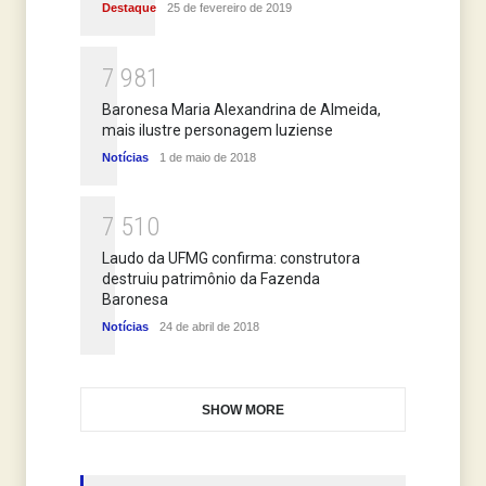
Destaque
25 de fevereiro de 2019
7
9
8
1
Baronesa Maria Alexandrina de Almeida,
mais ilustre personagem luziense
Notícias
1 de maio de 2018
7
5
1
0
Laudo da UFMG confirma: construtora
destruiu patrimônio da Fazenda
Baronesa
Notícias
24 de abril de 2018
SHOW MORE