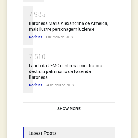
7
9
8
5
Baronesa Maria Alexandrina de Almeida,
mais ilustre personagem luziense
Notícias
1 de maio de 2018
7
5
1
0
Laudo da UFMG confirma: construtora
destruiu patrimônio da Fazenda
Baronesa
Notícias
24 de abril de 2018
SHOW MORE
Latest Posts