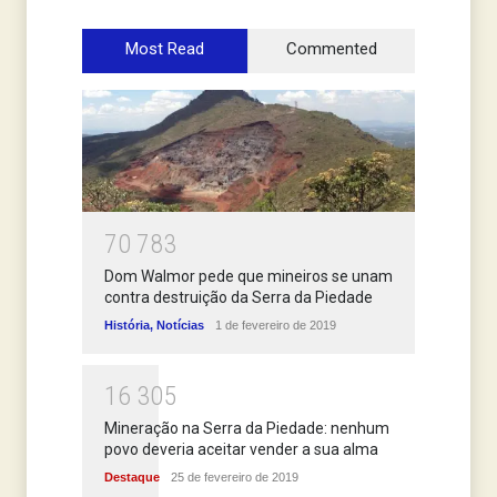
Most Read
Commented
7
0
7
8
3
Dom Walmor pede que mineiros se unam
contra destruição da Serra da Piedade
História
,
Notícias
1 de fevereiro de 2019
1
6
3
0
5
Mineração na Serra da Piedade: nenhum
povo deveria aceitar vender a sua alma
Destaque
25 de fevereiro de 2019