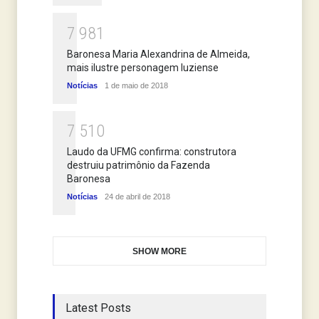
7
9
8
1
Baronesa Maria Alexandrina de Almeida,
mais ilustre personagem luziense
Notícias
1 de maio de 2018
7
5
1
0
Laudo da UFMG confirma: construtora
destruiu patrimônio da Fazenda
Baronesa
Notícias
24 de abril de 2018
SHOW MORE
Latest Posts