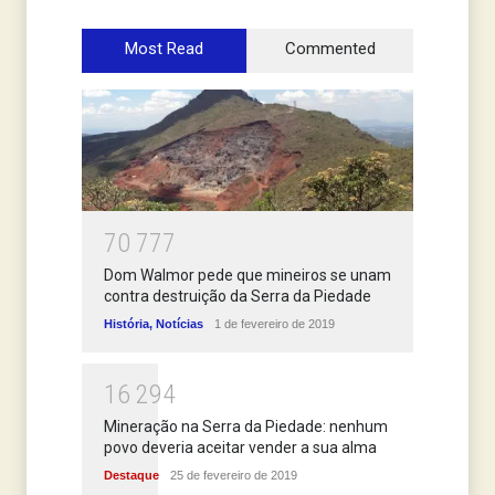
Most Read
Commented
7
0
7
7
7
Dom Walmor pede que mineiros se unam
contra destruição da Serra da Piedade
História
,
Notícias
1 de fevereiro de 2019
1
6
2
9
4
Mineração na Serra da Piedade: nenhum
povo deveria aceitar vender a sua alma
Destaque
25 de fevereiro de 2019