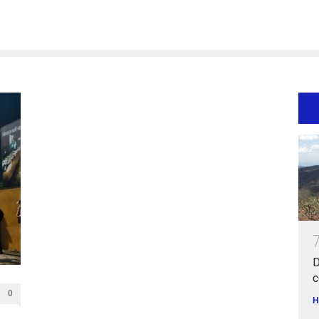
D
c
0
H