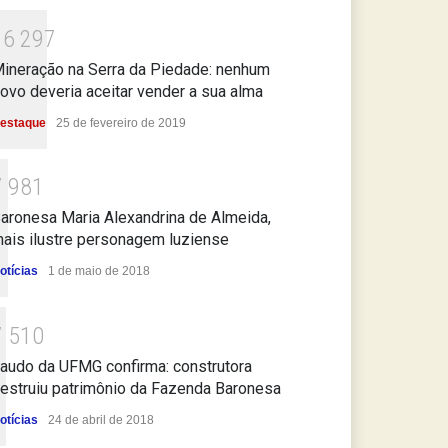
1
6
2
9
7
ineração na Serra da Piedade: nenhum
ovo deveria aceitar vender a sua alma
estaque
25 de fevereiro de 2019
7
9
8
1
aronesa Maria Alexandrina de Almeida,
ais ilustre personagem luziense
otícias
1 de maio de 2018
7
5
1
0
audo da UFMG confirma: construtora
estruiu patrimônio da Fazenda Baronesa
otícias
24 de abril de 2018