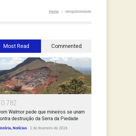
Home
obrigatoriedade
Most Read
Commented
7
0
7
8
2
om Walmor pede que mineiros se unam
ontra destruição da Serra da Piedade
istória
,
Notícias
1 de fevereiro de 2019