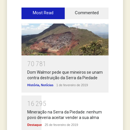
Most Read
Commented
7
0
7
8
1
Dom Walmor pede que mineiros se unam
contra destruição da Serra da Piedade
História
,
Notícias
1 de fevereiro de 2019
1
6
2
9
5
Mineração na Serra da Piedade: nenhum
povo deveria aceitar vender a sua alma
Destaque
25 de fevereiro de 2019