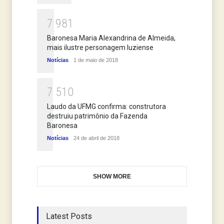
7
9
8
1
Baronesa Maria Alexandrina de Almeida,
mais ilustre personagem luziense
Notícias
1 de maio de 2018
7
5
1
0
Laudo da UFMG confirma: construtora
destruiu patrimônio da Fazenda
Baronesa
Notícias
24 de abril de 2018
SHOW MORE
Latest Posts