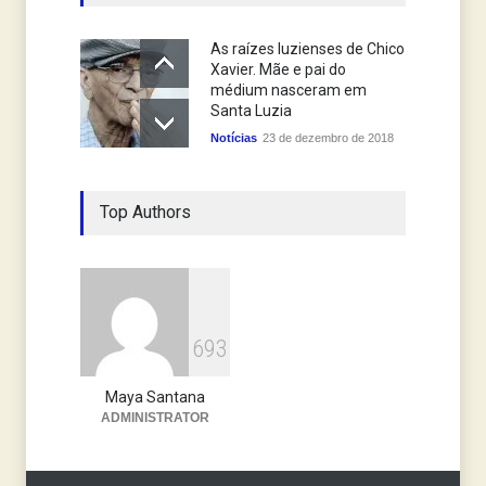
As raízes luzienses de Chico
Xavier. Mãe e pai do
médium nasceram em
Santa Luzia
Notícias
23 de dezembro de 2018
Top Authors
6
9
3
Maya Santana
ADMINISTRATOR