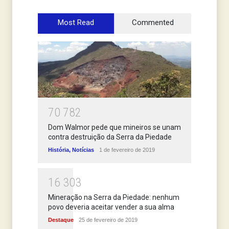
Most Read
Commented
7
0
7
8
2
Dom Walmor pede que mineiros se unam
contra destruição da Serra da Piedade
História
,
Notícias
1 de fevereiro de 2019
1
6
3
0
3
Mineração na Serra da Piedade: nenhum
povo deveria aceitar vender a sua alma
Destaque
25 de fevereiro de 2019