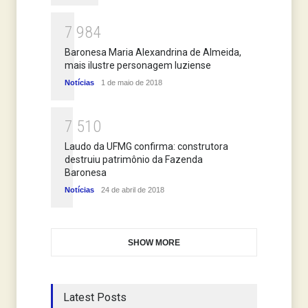
7
9
8
4
Baronesa Maria Alexandrina de Almeida,
mais ilustre personagem luziense
Notícias
1 de maio de 2018
7
5
1
0
Laudo da UFMG confirma: construtora
destruiu patrimônio da Fazenda
Baronesa
Notícias
24 de abril de 2018
SHOW MORE
Latest Posts