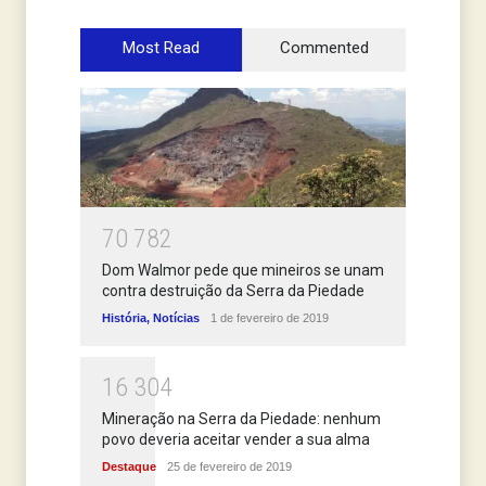
Most Read
Commented
7
0
7
8
2
Dom Walmor pede que mineiros se unam
contra destruição da Serra da Piedade
História
,
Notícias
1 de fevereiro de 2019
1
6
3
0
4
Mineração na Serra da Piedade: nenhum
povo deveria aceitar vender a sua alma
Destaque
25 de fevereiro de 2019