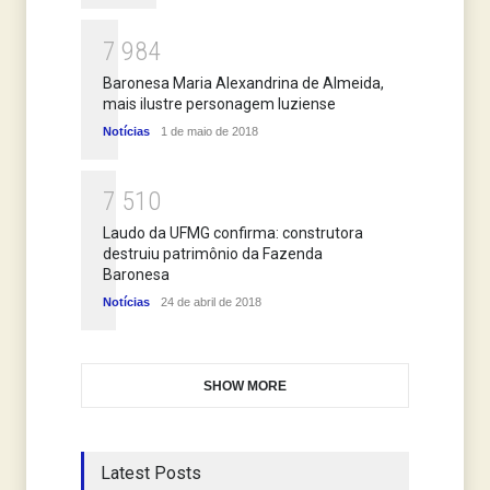
7
9
8
4
Baronesa Maria Alexandrina de Almeida,
mais ilustre personagem luziense
Notícias
1 de maio de 2018
7
5
1
0
Laudo da UFMG confirma: construtora
destruiu patrimônio da Fazenda
Baronesa
Notícias
24 de abril de 2018
SHOW MORE
Latest Posts