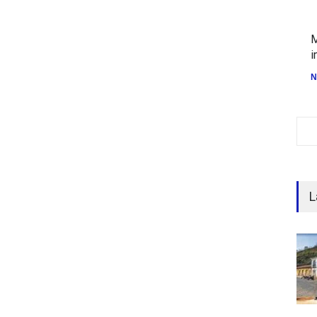
M
i
N
L