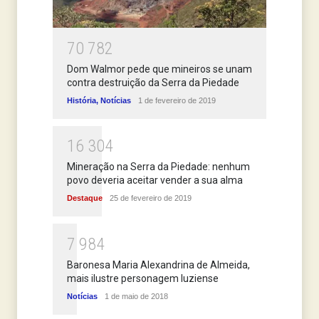
7
0
7
8
2
Dom Walmor pede que mineiros se unam
contra destruição da Serra da Piedade
História
,
Notícias
1 de fevereiro de 2019
1
6
3
0
4
Mineração na Serra da Piedade: nenhum
povo deveria aceitar vender a sua alma
Destaque
25 de fevereiro de 2019
7
9
8
4
Baronesa Maria Alexandrina de Almeida,
mais ilustre personagem luziense
Notícias
1 de maio de 2018