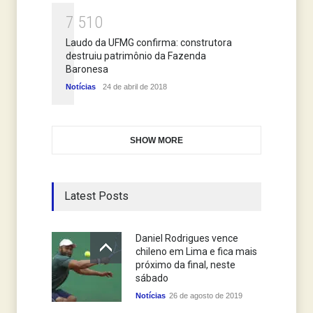
7
5
1
0
Laudo da UFMG confirma: construtora
destruiu patrimônio da Fazenda
Baronesa
Notícias
24 de abril de 2018
SHOW MORE
Latest Posts
Daniel Rodrigues vence
chileno em Lima e fica mais
próximo da final, neste
sábado
Notícias
26 de agosto de 2019