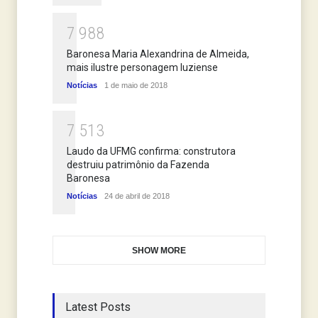
7
9
8
8
Baronesa Maria Alexandrina de Almeida,
mais ilustre personagem luziense
Notícias
1 de maio de 2018
7
5
1
3
Laudo da UFMG confirma: construtora
destruiu patrimônio da Fazenda
Baronesa
Notícias
24 de abril de 2018
SHOW MORE
Latest Posts