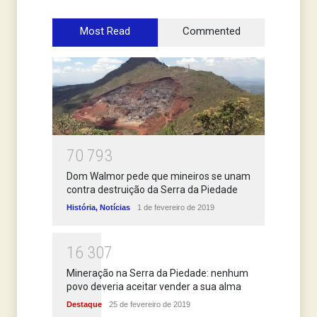
Most Read
Commented
7
0
7
9
3
Dom Walmor pede que mineiros se unam
contra destruição da Serra da Piedade
História
,
Notícias
1 de fevereiro de 2019
1
6
3
0
7
Mineração na Serra da Piedade: nenhum
povo deveria aceitar vender a sua alma
Destaque
25 de fevereiro de 2019