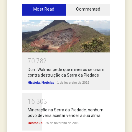
Most Read
Commented
7
0
7
8
2
Dom Walmor pede que mineiros se unam
contra destruição da Serra da Piedade
História
,
Notícias
1 de fevereiro de 2019
1
6
3
0
3
Mineração na Serra da Piedade: nenhum
povo deveria aceitar vender a sua alma
Destaque
25 de fevereiro de 2019