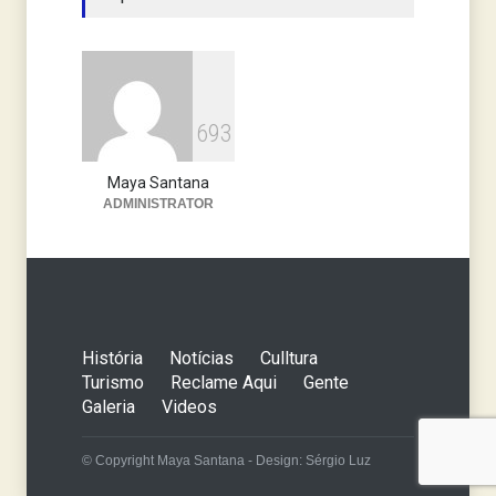
transtornos em Santa Luzia
Notícias
24 de janeiro de 2020
6
9
3
Maya Santana
ADMINISTRATOR
História
Notícias
Culltura
Turismo
Reclame Aqui
Gente
Galeria
Videos
© Copyright Maya Santana - Design: Sérgio Luz