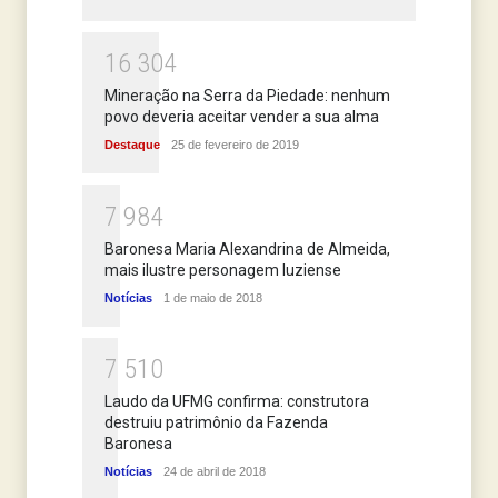
1
6
3
0
4
Mineração na Serra da Piedade: nenhum
povo deveria aceitar vender a sua alma
Destaque
25 de fevereiro de 2019
7
9
8
4
Baronesa Maria Alexandrina de Almeida,
mais ilustre personagem luziense
Notícias
1 de maio de 2018
7
5
1
0
Laudo da UFMG confirma: construtora
destruiu patrimônio da Fazenda
Baronesa
Notícias
24 de abril de 2018