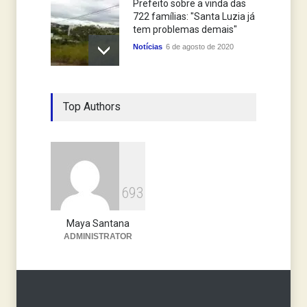
Prefeito sobre a vinda das
722 famílias: "Santa Luzia já
tem problemas demais"
Notícias
6 de agosto de 2020
Câmara decide na sexta-
Top Authors
feira se cassa o mandato do
Prefeito Christiano Xavier
Notícias
6 de novembro de 2019
6
9
3
Maya Santana
ADMINISTRATOR