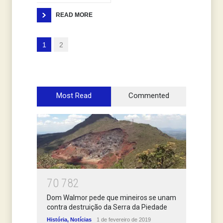
READ MORE
1
2
Most Read
Commented
7
0
7
8
2
Dom Walmor pede que mineiros se unam
contra destruição da Serra da Piedade
História
,
Notícias
1 de fevereiro de 2019