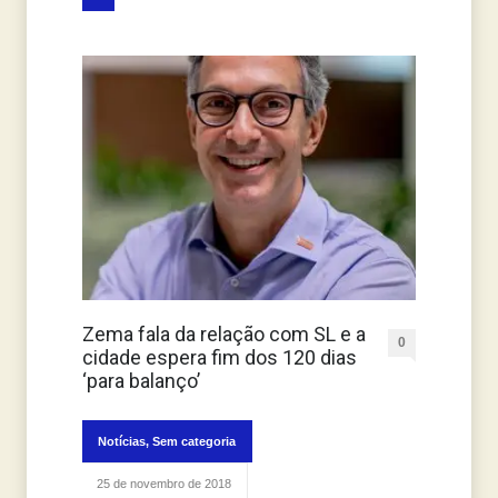
Zema fala da relação com SL e a
0
cidade espera fim dos 120 dias
‘para balanço’
Notícias
,
Sem categoria
25 de novembro de 2018