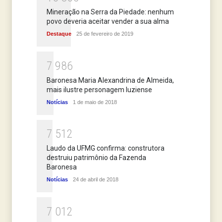
Mineração na Serra da Piedade: nenhum
povo deveria aceitar vender a sua alma
Destaque
25 de fevereiro de 2019
7
9
8
6
Baronesa Maria Alexandrina de Almeida,
mais ilustre personagem luziense
Notícias
1 de maio de 2018
7
5
1
2
Laudo da UFMG confirma: construtora
destruiu patrimônio da Fazenda
Baronesa
Notícias
24 de abril de 2018
7
0
1
2