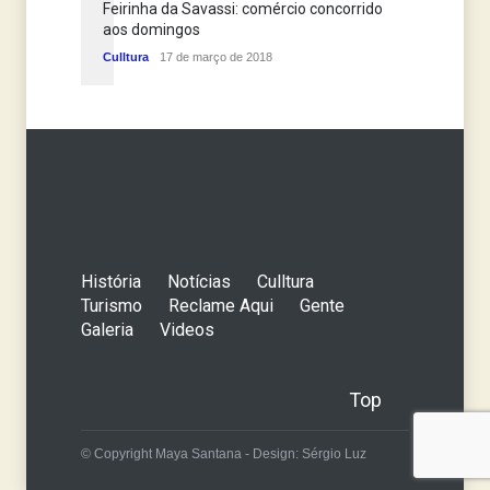
Feirinha da Savassi: comércio concorrido
aos domingos
Culltura
17 de março de 2018
História
Notícias
Culltura
Turismo
Reclame Aqui
Gente
Galeria
Videos
Top
© Copyright Maya Santana - Design: Sérgio Luz