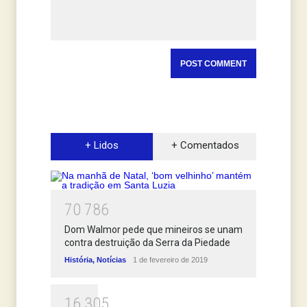
+ Lidos
+ Comentados
7
0
7
8
6
Dom Walmor pede que mineiros se unam
contra destruição da Serra da Piedade
História
,
Notícias
1 de fevereiro de 2019
1
6
3
0
5