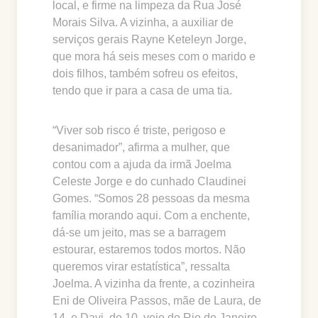
local, e firme na limpeza da Rua José
Morais Silva. A vizinha, a auxiliar de
serviços gerais Rayne Keteleyn Jorge,
que mora há seis meses com o marido e
dois filhos, também sofreu os efeitos,
tendo que ir para a casa de uma tia.
“Viver sob risco é triste, perigoso e
desanimador”, afirma a mulher, que
contou com a ajuda da irmã Joelma
Celeste Jorge e do cunhado Claudinei
Gomes. “Somos 28 pessoas da mesma
família morando aqui. Com a enchente,
dá-se um jeito, mas se a barragem
estourar, estaremos todos mortos. Não
queremos virar estatística”, ressalta
Joelma. A vizinha da frente, a cozinheira
Eni de Oliveira Passos, mãe de Laura, de
14, e Davi, de 10, veio do Rio de Janeiro