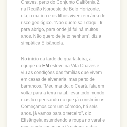
Chaves, perto do Conjunto Califórnia 2,
na Região Noroeste de Belo Horizonte,
ela, o marido e os filhos vivem em área de
risco geológico. “Não quero sair daqui. Ir
para abrigo, para onde já fui há muitos
anos. Não quero de jeito nenhum”, diz a
simpática Elisângela.
No início da tarde de quarta-feira, a
equipe do
EM
esteve na Vila Chaves e
viu as condições das famílias que vivem
em casas de alvenaria, mas perto de
barrancos. “Meu marido, o Ceará, fala em
voltar para a terra natal, levar todo mundo,
mas fico pensando no que já construímos.
Começamos com um cômodo, há seis
anos, já vamos para o terceiro”, diz
Elisângela estendendo a roupa no varal e
mostrando casas que já caíram, e das