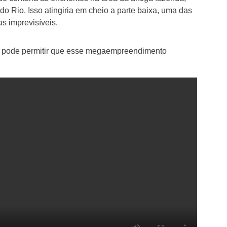
o Rio. Isso atingiria em cheio a parte baixa, uma das
s imprevisíveis.
 pode permitir que esse megaempreendimento