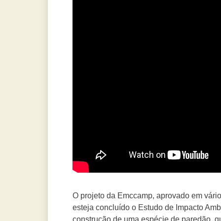
O projeto da Emccamp, aprovado em vário
esteja concluído o Estudo de Impacto Ambi
construção de uma espécie de paredão, qu