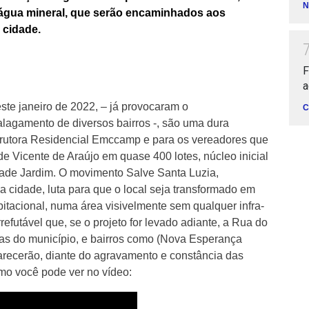
N
, água mineral, que serão encaminhados aos
 cidade.
F
a
te janeiro de 2022, – já provocaram o
C
lagamento de diversos bairros -, são uma dura
trutora Residencial Emccamp e para os vereadores que
e Vicente de Araújo em quase 400 lotes, núcleo inicial
dade Jardim. O movimento Salve Santa Luzia,
 cidade, luta para que o local seja transformado em
tacional, numa área visivelmente sem qualquer infra-
refutável que, se o projeto for levado adiante, a Rua do
ias do município, e bairros como (Nova Esperança
arecerão, diante do agravamento e constância das
mo você pode ver no vídeo: