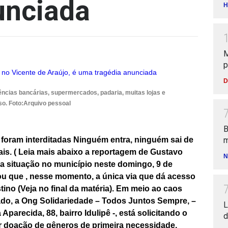
unciada
H
M
p
D
ências bancárias, supermercados, padaria, muitas lojas e
so. Foto:Arquivo pessoal
B
foram interditadas Ninguém entra, ninguém sai de
m
ais.
( Leia mais abaixo a reportagem de Gustavo
N
a situação no município neste domingo, 9 de
ou que , nesse momento, a única via que dá acesso
ino (Veja no final da matéria). Em meio
ao caos
ado, a Ong Solidariedade – Todos Juntos Sempre, –
L
recida, 88, bairro Idulipê -, está solicitando o
d
r doação de gêneros de primeira necessidade,