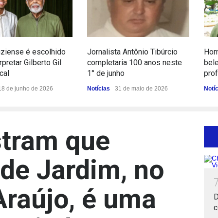
luziense é escolhido
Jornalista Antônio Tibúrcio
Hom
rpretar Gilberto Gil
completaria 100 anos neste
bel
cal
1° de junho
pro
18 de junho de 2026
Notícias
31 de maio de 2026
Notí
tram que
ade Jardim, no
Araújo, é uma
D
c