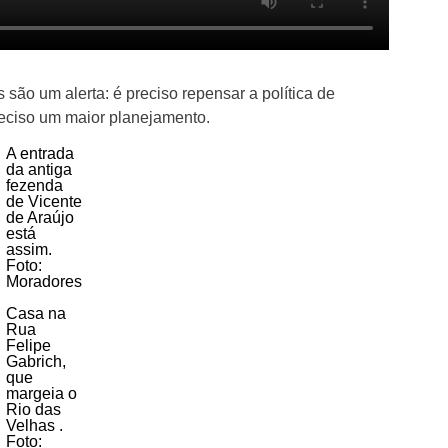
são um alerta: é preciso repensar a política de
reciso um maior planejamento.
A entrada
da antiga
fezenda
de Vicente
de Araújo
está
assim.
Foto:
Moradores
Casa na
Rua
Felipe
Gabrich,
que
margeia o
Rio das
Velhas .
Foto: