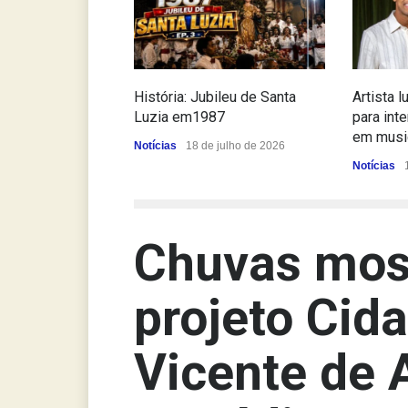
História: Jubileu de Santa
Artista 
Luzia em1987
para inte
em musi
Notícias
18 de julho de 2026
Notícias
Chuvas mos
projeto Cid
Vicente de 