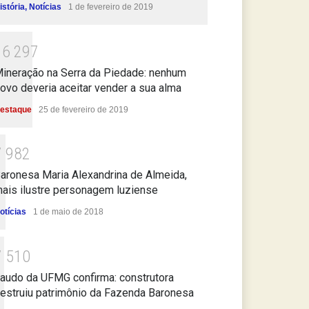
istória
,
Notícias
1 de fevereiro de 2019
1
6
2
9
7
ineração na Serra da Piedade: nenhum
ovo deveria aceitar vender a sua alma
estaque
25 de fevereiro de 2019
7
9
8
2
aronesa Maria Alexandrina de Almeida,
ais ilustre personagem luziense
otícias
1 de maio de 2018
7
5
1
0
audo da UFMG confirma: construtora
estruiu patrimônio da Fazenda Baronesa