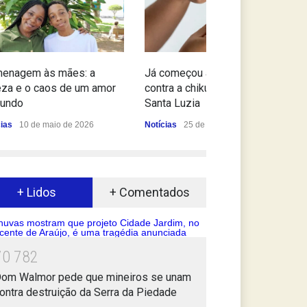
enagem às mães: a
Já começou a vacinação
eza e o caos de um amor
contra a chikungunya em
fundo
Santa Luzia
cias
10 de maio de 2026
Notícias
25 de março de 2026
+ Lidos
+ Comentados
7
0
7
8
2
om Walmor pede que mineiros se unam
ontra destruição da Serra da Piedade