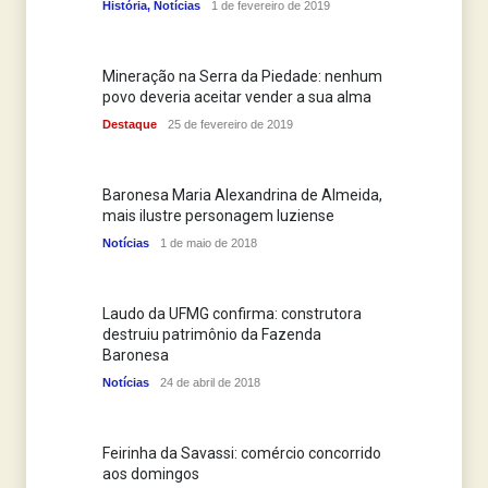
História
,
Notícias
1 de fevereiro de 2019
Mineração na Serra da Piedade: nenhum
povo deveria aceitar vender a sua alma
Destaque
25 de fevereiro de 2019
Baronesa Maria Alexandrina de Almeida,
mais ilustre personagem luziense
Notícias
1 de maio de 2018
Laudo da UFMG confirma: construtora
destruiu patrimônio da Fazenda
Baronesa
Notícias
24 de abril de 2018
Feirinha da Savassi: comércio concorrido
aos domingos