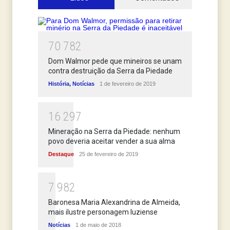
7
0
7
8
2
Dom Walmor pede que mineiros se unam
contra destruição da Serra da Piedade
História
,
Notícias
1 de fevereiro de 2019
1
6
2
9
7
Mineração na Serra da Piedade: nenhum
povo deveria aceitar vender a sua alma
Destaque
25 de fevereiro de 2019
7
9
8
2
Baronesa Maria Alexandrina de Almeida,
mais ilustre personagem luziense
Notícias
1 de maio de 2018