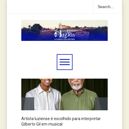
Artista luziense é escolhido para interpretar
Jornal
Gilberto Gil em musical
anos n