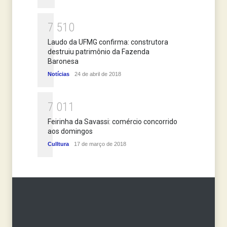
7
5
1
0
Laudo da UFMG confirma: construtora
destruiu patrimônio da Fazenda
Baronesa
Notícias
24 de abril de 2018
7
0
1
1
Feirinha da Savassi: comércio concorrido
aos domingos
Culltura
17 de março de 2018