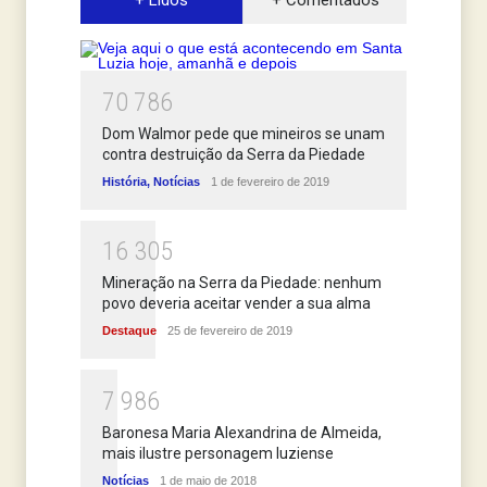
+ Lidos
+ Comentados
7
0
7
8
6
Dom Walmor pede que mineiros se unam
contra destruição da Serra da Piedade
História
,
Notícias
1 de fevereiro de 2019
1
6
3
0
5
Mineração na Serra da Piedade: nenhum
povo deveria aceitar vender a sua alma
Destaque
25 de fevereiro de 2019
7
9
8
6
Baronesa Maria Alexandrina de Almeida,
mais ilustre personagem luziense
Notícias
1 de maio de 2018