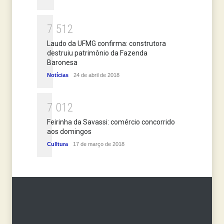
7
5
1
2
Laudo da UFMG confirma: construtora
destruiu patrimônio da Fazenda
Baronesa
Notícias
24 de abril de 2018
7
0
1
2
Feirinha da Savassi: comércio concorrido
aos domingos
Culltura
17 de março de 2018