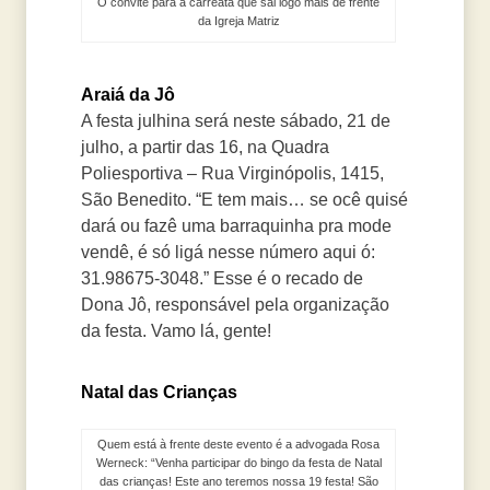
O convite para a carreata que sai logo mais de frente
da Igreja Matriz
Araiá da Jô
A festa julhina será neste sábado, 21 de
julho, a partir das 16, na Quadra
Poliesportiva – Rua Virginópolis, 1415,
São Benedito. “E tem mais… se ocê quisé
dará ou fazê uma barraquinha pra mode
vendê, é só ligá nesse número aqui ó:
31.98675-3048.” Esse é o recado de
Dona Jô, responsável pela organização
da festa. Vamo lá, gente!
Natal das Crianças
Quem está à frente deste evento é a advogada Rosa
Werneck: “Venha participar do bingo da festa de Natal
das crianças! Este ano teremos nossa 19 festa! São