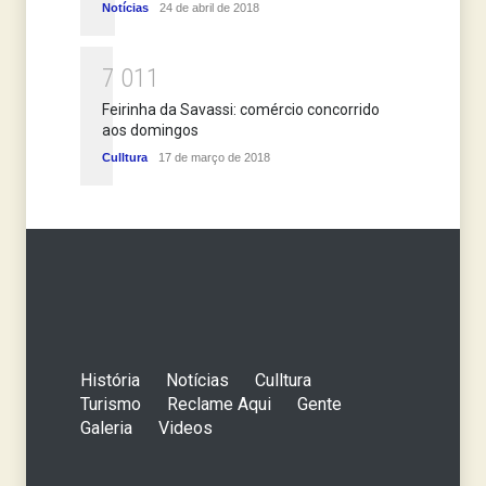
Notícias
24 de abril de 2018
7
0
1
1
Feirinha da Savassi: comércio concorrido
aos domingos
Culltura
17 de março de 2018
História
Notícias
Culltura
Turismo
Reclame Aqui
Gente
Galeria
Videos