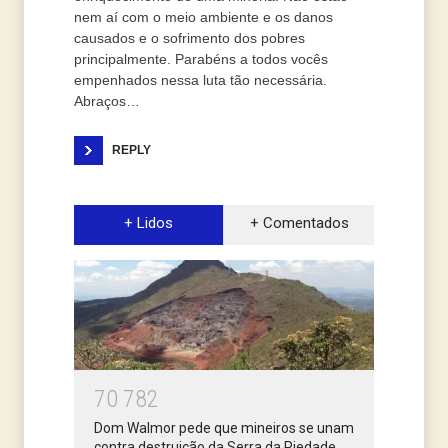
nem aí com o meio ambiente e os danos
causados e o sofrimento dos pobres
principalmente. Parabéns a todos vocês
empenhados nessa luta tão necessária.
Abraços…
REPLY
+ Lidos
+ Comentados
7
0
7
8
2
Dom Walmor pede que mineiros se unam
contra destruição da Serra da Piedade