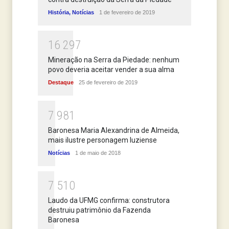
História
,
Notícias
1 de fevereiro de 2019
1
6
2
9
7
Mineração na Serra da Piedade: nenhum
povo deveria aceitar vender a sua alma
Destaque
25 de fevereiro de 2019
7
9
8
1
Baronesa Maria Alexandrina de Almeida,
mais ilustre personagem luziense
Notícias
1 de maio de 2018
7
5
1
0
Laudo da UFMG confirma: construtora
destruiu patrimônio da Fazenda
Baronesa