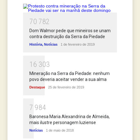
7
0
7
8
2
Dom Walmor pede que mineiros se unam
contra destruição da Serra da Piedade
História
,
Notícias
1 de fevereiro de 2019
1
6
3
0
3
Mineração na Serra da Piedade: nenhum
povo deveria aceitar vender a sua alma
Destaque
25 de fevereiro de 2019
7
9
8
4
Baronesa Maria Alexandrina de Almeida,
mais ilustre personagem luziense
Notícias
1 de maio de 2018