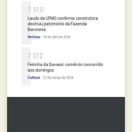
7
5
1
0
Laudo da UFMG confirma: construtora
destruiu patrimônio da Fazenda
Baronesa
Notícias
24 de abril de 2018
7
0
1
2
Feirinha da Savassi: comércio concorrido
aos domingos
Culltura
17 de março de 2018