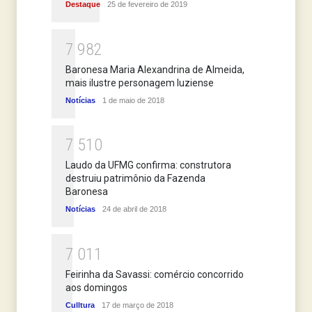
Destaque
25 de fevereiro de 2019
7
9
8
2
Baronesa Maria Alexandrina de Almeida,
mais ilustre personagem luziense
Notícias
1 de maio de 2018
7
5
1
0
Laudo da UFMG confirma: construtora
destruiu patrimônio da Fazenda
Baronesa
Notícias
24 de abril de 2018
7
0
1
1
Feirinha da Savassi: comércio concorrido
aos domingos
Culltura
17 de março de 2018