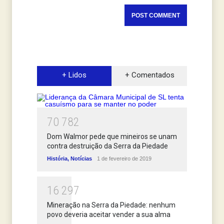
+ Lidos
+ Comentados
7
0
7
8
2
Dom Walmor pede que mineiros se unam
contra destruição da Serra da Piedade
História
,
Notícias
1 de fevereiro de 2019
1
6
2
9
7
Mineração na Serra da Piedade: nenhum
povo deveria aceitar vender a sua alma