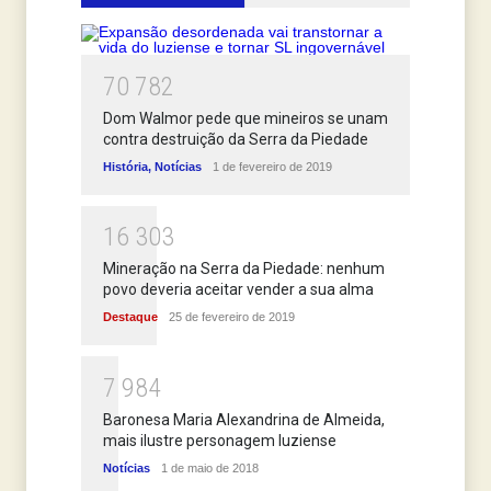
7
0
7
8
2
Dom Walmor pede que mineiros se unam
contra destruição da Serra da Piedade
História
,
Notícias
1 de fevereiro de 2019
1
6
3
0
3
Mineração na Serra da Piedade: nenhum
povo deveria aceitar vender a sua alma
Destaque
25 de fevereiro de 2019
7
9
8
4
Baronesa Maria Alexandrina de Almeida,
mais ilustre personagem luziense
Notícias
1 de maio de 2018