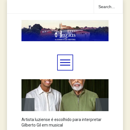
Artista luziense é escolhido para interpretar
Jornal
Gilberto Gil em musical
anos n