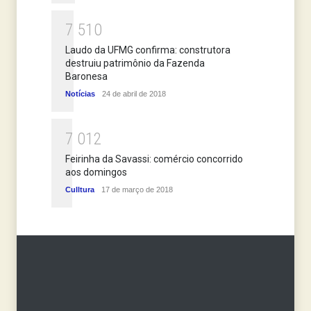
7
5
1
0
Laudo da UFMG confirma: construtora
destruiu patrimônio da Fazenda
Baronesa
Notícias
24 de abril de 2018
7
0
1
2
Feirinha da Savassi: comércio concorrido
aos domingos
Culltura
17 de março de 2018