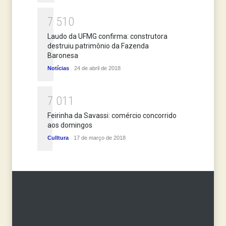
7
5
1
0
Laudo da UFMG confirma: construtora
destruiu patrimônio da Fazenda
Baronesa
Notícias
24 de abril de 2018
7
0
1
1
Feirinha da Savassi: comércio concorrido
aos domingos
Culltura
17 de março de 2018