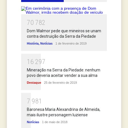
7
0
7
8
2
Dom Walmor pede que mineiros se unam
contra destruição da Serra da Piedade
História
,
Notícias
1 de fevereiro de 2019
1
6
2
9
7
Mineração na Serra da Piedade: nenhum
povo deveria aceitar vender a sua alma
Destaque
25 de fevereiro de 2019
7
9
8
1
Baronesa Maria Alexandrina de Almeida,
mais ilustre personagem luziense
Notícias
1 de maio de 2018