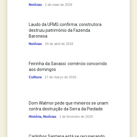
Notícias
1 de maio de 2018
Laudo da UFMG confirma: construtora
destruiu patrimônio da Fazenda
Baronesa
Notícias
24 de abril de 2018
Feirinha da Savassi: comércio concorrido
aos domingos
Culltura
17 de março de 2018
Dom Walmor pede que mineiros se unam
contra destruição da Serra da Piedade
História
,
Notícias
1 de fevereiro de 2019
Carlinhos Santana está se recuperando,