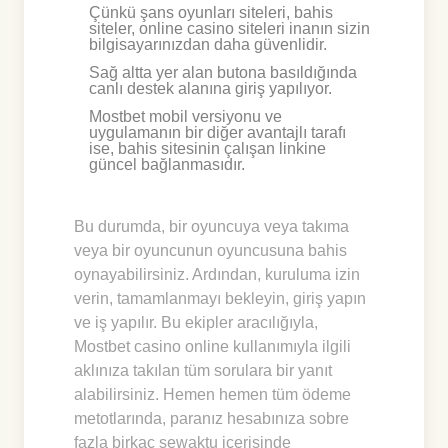
Çünkü şans oyunları siteleri, bahis
siteler, online casino siteleri inanın sizin
bilgisayarınızdan daha güvenlidir.
Sağ altta yer alan butona basıldığında
canlı destek alanına giriş yapılıyor.
Mostbet mobil versiyonu ve
uygulamanın bir diğer avantajlı tarafı
ise, bahis sitesinin çalışan linkine
güncel bağlanmasıdır.
Bu durumda, bir oyuncuya veya takıma
veya bir oyuncunun oyuncusuna bahis
oynayabilirsiniz. Ardından, kuruluma izin
verin, tamamlanmayı bekleyin, giriş yapın
ve iş yapılır. Bu ekipler aracılığıyla,
Mostbet casino online kullanımıyla ilgili
aklınıza takılan tüm sorulara bir yanıt
alabilirsiniz. Hemen hemen tüm ödeme
metotlarında, paranız hesabınıza sobre
fazla birkaç sewaktu içerisinde