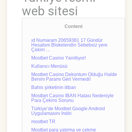
web sitesi
Content
ıd Numaram 20659381 17 Gündür
Hesabım Blokelendin Sebebsiz yere
Çekim …
Mostbet Casino Yanıltıyor!
Kullanıcı Menüsü
Mostbet Casino Dekontum Olduğu Halde
Benim Paramı Geri Vermedi!
Bahis şirketinin itibarı
Mostbet Casino IBAN Hatası Nedeniyle
Para Çekimi Sorunu
Türkiye’de Mostbet Google Android
Uygulamasını Indiri
mostbet TR
Mostbet para yatırma ve çekme