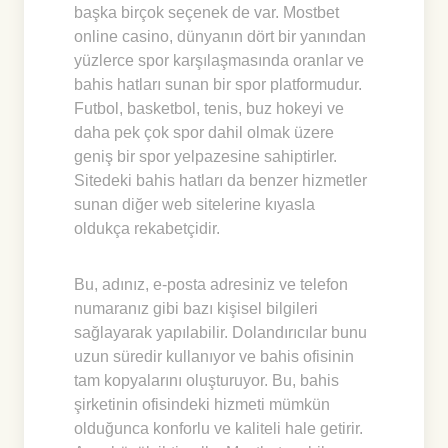
başka birçok seçenek de var. Mostbet
online casino, dünyanın dört bir yanından
yüzlerce spor karşılaşmasında oranlar ve
bahis hatları sunan bir spor platformudur.
Futbol, basketbol, tenis, buz hokeyi ve
daha pek çok spor dahil olmak üzere
geniş bir spor yelpazesine sahiptirler.
Sitedeki bahis hatları da benzer hizmetler
sunan diğer web sitelerine kıyasla
oldukça rekabetçidir.
Bu, adınız, e-posta adresiniz ve telefon
numaranız gibi bazı kişisel bilgileri
sağlayarak yapılabilir. Dolandırıcılar bunu
uzun süredir kullanıyor ve bahis ofisinin
tam kopyalarını oluşturuyor. Bu, bahis
şirketinin ofisindeki hizmeti mümkün
olduğunca konforlu ve kaliteli hale getirir.