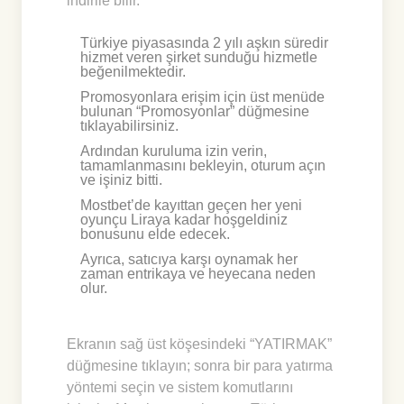
indirile bilir.
Türkiye piyasasında 2 yılı aşkın süredir
hizmet veren şirket sunduğu hizmetle
beğenilmektedir.
Promosyonlara erişim için üst menüde
bulunan “Promosyonlar” düğmesine
tıklayabilirsiniz.
Ardından kuruluma izin verin,
tamamlanmasını bekleyin, oturum açın
ve işiniz bitti.
Mostbet’de kayıttan geçen her yeni
oyunçu Liraya kadar hoşgeldiniz
bonusunu elde edecek.
Ayrıca, satıcıya karşı oynamak her
zaman entrikaya ve heyecana neden
olur.
Ekranın sağ üst köşesindeki “YATIRMAK”
düğmesine tıklayın; sonra bir para yatırma
yöntemi seçin ve sistem komutlarını