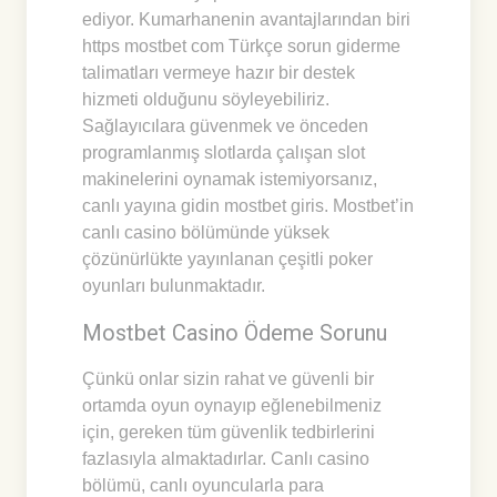
ediyor. Kumarhanenin avantajlarından biri
https mostbet com Türkçe sorun giderme
talimatları vermeye hazır bir destek
hizmeti olduğunu söyleyebiliriz.
Sağlayıcılara güvenmek ve önceden
programlanmış slotlarda çalışan slot
makinelerini oynamak istemiyorsanız,
canlı yayına gidin mostbet giris. Mostbet’in
canlı casino bölümünde yüksek
çözünürlükte yayınlanan çeşitli poker
oyunları bulunmaktadır.
Mostbet Casino Ödeme Sorunu
Çünkü onlar sizin rahat ve güvenli bir
ortamda oyun oynayıp eğlenebilmeniz
için, gereken tüm güvenlik tedbirlerini
fazlasıyla almaktadırlar. Canlı casino
bölümü, canlı oyuncularla para