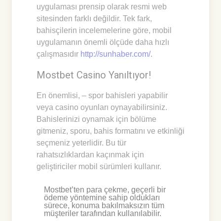
uygulaması prensip olarak resmi web
sitesinden farklı değildir. Tek fark,
bahisçilerin incelemelerine göre, mobil
uygulamanın önemli ölçüde daha hızlı
çalışmasıdır
http://sunhaber.com/
.
Mostbet Casino Yanıltıyor!
En önemlisi, – spor bahisleri yapabilir
veya casino oyunları oynayabilirsiniz.
Bahislerinizi oynamak için bölüme
gitmeniz, sporu, bahis formatını ve etkinliği
seçmeniz yeterlidir. Bu tür
rahatsızlıklardan kaçınmak için
geliştiriciler mobil sürümleri kullanır.
Mostbet’ten para çekme, geçerli bir
ödeme yöntemine sahip oldukları
sürece, konuma bakılmaksızın tüm
müşteriler tarafından kullanılabilir.