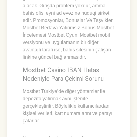
alacak. Girişdə problem yoxdur, amma
bahis ofisi eyni ad əvəzinə hüquqi şirkət
edir. Promosyonlar, Bonuslar Ve Teşvikler
Mostbet Bedava Yatırımsız Bonus Mostbet
İncelemesi Mostbet Oyun. Mostbet mobil
versiyonu ve uygulamanın bir diğer
avantajlı tarafı ise, bahis sitesinin çalışan
linkine güncel bağlanmasıdır.
Mostbet Casino IBAN Hatası
Nedeniyle Para Çekimi Sorunu
Mostbet Türkiye’de diğer yöntemler ile
depozito yatırmak aynı işlemle
gerçekleştirilir. Böylelikle kullanıcılardan
kişisel verileri, kart numaralarını ve parayı
çalarlar.