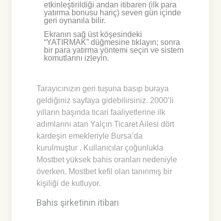
etkinleştirildiği andan itibaren (ilk para
yatırma bonusu hariç) seven gün içinde
geri oynanıla bilir.
Ekranın sağ üst köşesindeki
“YATIRMAK” düğmesine tıklayın; sonra
bir para yatırma yöntemi seçin ve sistem
komutlarını izleyin.
Tarayıcınızın geri tuşuna basıp buraya
geldiğiniz sayfaya gidebilirsiniz. 2000’li
yılların başında ticari faaliyetlerine ilk
adımlarını atan Yalçın Ticaret Ailesi dört
kardeşin emekleriyle Bursa’da
kurulmuştur . Kullanıcılar çoğunlukla
Mostbet yüksek bahis oranları nedeniyle
överken, Mostbet kefil olan tanınmış bir
kişiliği de kutluyor.
Bahis şirketinin itibarı