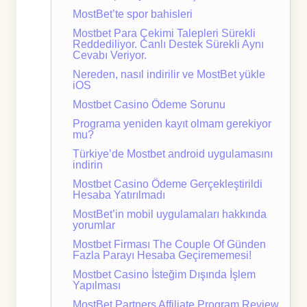
MostBet’te spor bahisleri
Mostbet Para Çekimi Talepleri Sürekli
Reddediliyor. Canlı Destek Sürekli Aynı
Cevabı Veriyor.
Nereden, nasıl indirilir ve MostBet yükle
iOS
Mostbet Casino Ödeme Sorunu
Programa yeniden kayıt olmam gerekiyor
mu?
Türkiye’de Mostbet android uygulamasını
indirin
Mostbet Casino Ödeme Gerçekleştirildi
Hesaba Yatırılmadı
MostBet’in mobil uygulamaları hakkında
yorumlar
Mostbet Firması The Couple Of Günden
Fazla Parayı Hesaba Geçirememesi!
Mostbet Casino İsteğim Dışında İşlem
Yapılması
MostBet Partners Affiliate Program Review