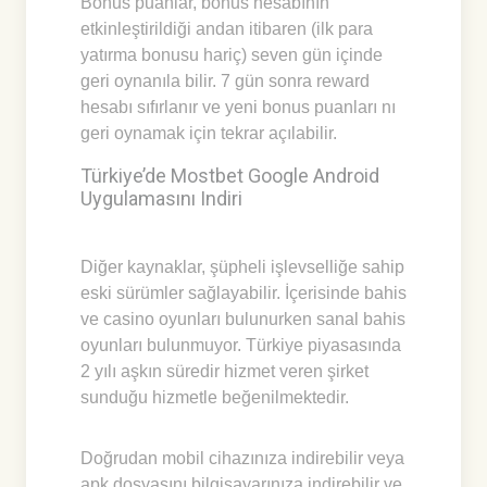
Bonus puanlar, bonus hesabının
etkinleştirildiği andan itibaren (ilk para
yatırma bonusu hariç) seven gün içinde
geri oynanıla bilir. 7 gün sonra reward
hesabı sıfırlanır ve yeni bonus puanları nı
geri oynamak için tekrar açılabilir.
Türkiye’de Mostbet Google Android
Uygulamasını Indiri
Diğer kaynaklar, şüpheli işlevselliğe sahip
eski sürümler sağlayabilir. İçerisinde bahis
ve casino oyunları bulunurken sanal bahis
oyunları bulunmuyor. Türkiye piyasasında
2 yılı aşkın süredir hizmet veren şirket
sunduğu hizmetle beğenilmektedir.
Doğrudan mobil cihazınıza indirebilir veya
apk dosyasını bilgisayarınıza indirebilir ve