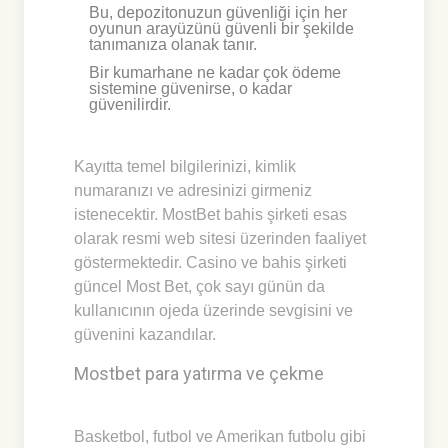
Bu, depozitonuzun güvenliği için her
oyunun arayüzünü güvenli bir şekilde
tanımanıza olanak tanır.
Bir kumarhane ne kadar çok ödeme
sistemine güvenirse, o kadar
güvenilirdir.
Kayıtta temel bilgilerinizi, kimlik
numaranızı ve adresinizi girmeniz
istenecektir. MostBet bahis şirketi esas
olarak resmi web sitesi üzerinden faaliyet
göstermektedir. Casino ve bahis şirketi
güncel Most Bet, çok sayı günün da
kullanıcının ojeda üzerinde sevgisini ve
güvenini kazandılar.
Mostbet para yatırma ve çekme
Basketbol, futbol ve Amerikan futbolu gibi