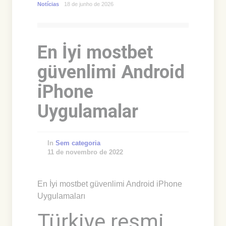
Notícias
18 de junho de 2026
Notícias
En İyi mostbet
güvenlimi Android
iPhone
Uygulamalar
In
Sem categoria
11 de novembro de 2022
En İyi mostbet güvenlimi Android iPhone
Uygulamaları
Türkiye resmi