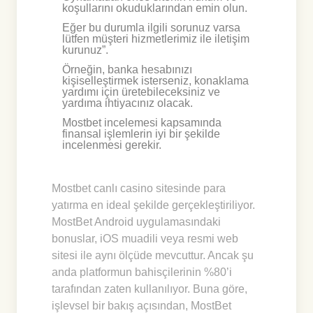
koşullarını okuduklarından emin olun.
Eğer bu durumla ilgili sorunuz varsa
lütfen müşteri hizmetlerimiz ile iletişim
kurunuz”.
Örneğin, banka hesabınızı
kişiselleştirmek isterseniz, konaklama
yardımı için üretebileceksiniz ve
yardıma ihtiyacınız olacak.
Mostbet incelemesi kapsamında
finansal işlemlerin iyi bir şekilde
incelenmesi gerekir.
Mostbet canlı casino sitesinde para
yatırma en ideal şekilde gerçekleştiriliyor.
MostBet Android uygulamasındaki
bonuslar, iOS muadili veya resmi web
sitesi ile aynı ölçüde mevcuttur. Ancak şu
anda platformun bahisçilerinin %80’i
tarafından zaten kullanılıyor. Buna göre,
işlevsel bir bakış açısından, MostBet